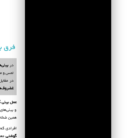
فرق ب
در
بینی‌
لمس و م
در مقابل
غضروف‌ها
عمل بینی 
و بینی‌ها
همین ضخام
افرادی که 
گوشتی
معمو