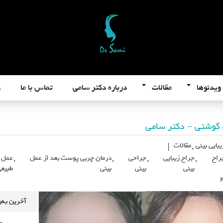
ویدئوها
مقالات
درباره دکتر سامی
تماس با ما
و
 گوشتی – دکتر سامی
بایی بینی
,
مقالات
|
راح
,
جراح زیبایی
,
جراحی
,
درمان چربی پوست بعد از عمل
,
عمل ب
بینی
بینی
بینی
طبیعی
آخرین به‌روزرسا