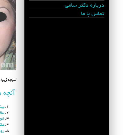
درباره دکتر سامی
تماس با ما
نتیجه زیبا
آنچه د
بین
تفا
انو
عکس
روش