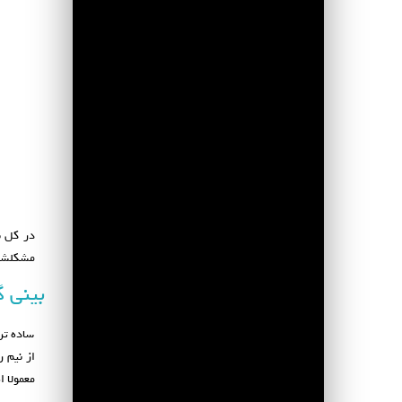
در کل ب
مشکلشان
بینی 
ساده تر
از نیم 
معمولا 