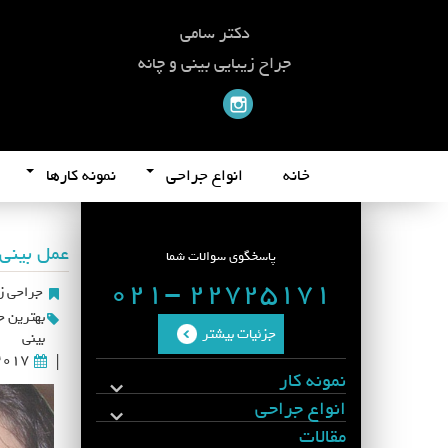
دکتر سامی
جراح زیبایی بینی و چانه
خانه
انواع جراحی
نمونه کارها
عمل بینی
پاسخگوی سوالات شما
22725171 -021
جراحی زی
بهترین ج
جزئیات بیشتر
بینی
2017
|
نمونه کار
انواع جراحی
مقالات