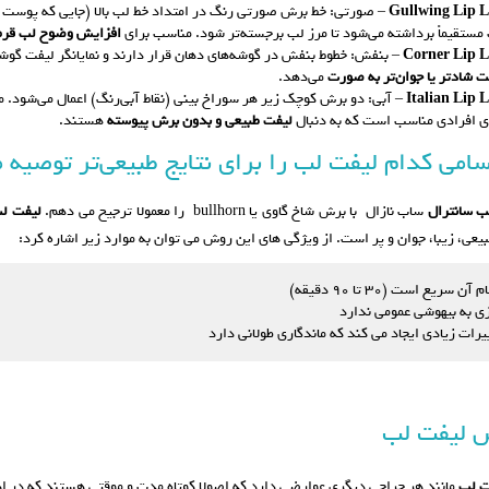
Gullwing Lip L
– صورتی: خط برش صورتی رنگ در امتداد خط لب بالا (جایی که پوست 
مستقیماً برداشته می‌شود تا مرز لب برجسته‌تر شود. مناسب برای
افزایش وضوح لب قرمز (million
Corner Lip L
– بنفش: خطوط بنفش در گوشه‌های دهان قرار دارند و نمایانگر لیفت گوشه
ت شادتر یا جوان‌تر به صورت
می‌دهد.
Italian Lip L
ی افرادی مناسب است که به دنبال
لیفت طبیعی و بدون برش پیوسته
هستند.
امی کدام لیفت لب را برای نتایج طبیعی‌تر توصیه م
ب سانترال
ساب نازال با برش شاخ گاوی یا bullhorn را معمولا ترجیح می دهم.
لیفت لب
یعی، زیبا، جوان و پر است. از ویژگی های این روش می توان به موارد زیر اشاره کرد:
 آن سریع است (۳۰ تا ۹۰ دقیقه)
زی به بیهوشی عمومی ندارد
یرات زیادی ایجاد می کند که ماندگاری طولانی دارد
 لیفت لب
ت لب
مانند هر جراحی دیگری عوارضی دارد که اصولا کوتاه مدت و موقتی هستند که در ادام