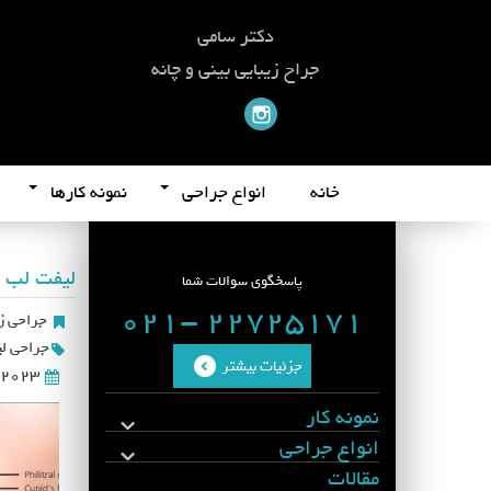
دکتر سامی
جراح زیبایی بینی و چانه
خانه
انواع جراحی
نمونه کارها
لیفت لب ب
پاسخگوی سوالات شما
22725171 -021
جراحی زی
جراحی ل
جزئیات بیشتر
2023
نمونه کار
انواع جراحی
مقالات