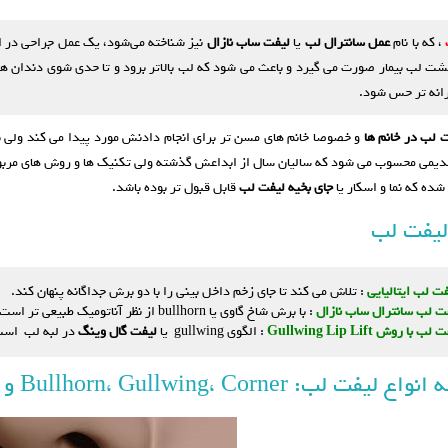
، که با نام
عمل سانترال لب
یا
لیفت ساب‌ نازال
نیز شناخته می‌شود، یک عمل جراحی در ا
 لب بیمار صورت می گیرد و باعث می شود که لب بالاتر برود و تا حدی شوی دندان ها و 
رانه تر حس شود.
 لب در خانم ها
و خصوصا خانم های مسن تر برای انجام دادنش مورد پیدا می کند ولی به
یمی محسوب می شود که سالیان سال از ابداعش گذشته ولی تکنیک ها و روش های مربوط ب
شده که نما و اسکار یا
جای بخیه لیفت لب
قابل قبول تر بوده باشد.
لیفت لب
فت لب ایتالیایی
: تلاش می کند تا جای زخم داخل بینی را با دو برش جداگانه پنهان کند.
ت لب سانترال ساب نازال
: با برش شاخ گاوی یا bullhorn از نظر آناتومیک طبیعی تر است و نتیجه بهتری می دهد همچنین درست زیر بینی پنهان می شود.
لب با روش Gullwing Lip Lift
: الگوی gullwing یا
لیفت گال وینگ
در لبه لب است 
لب: Bullhorn، Gullwing، Corner و Italian + تصویر توضیحی