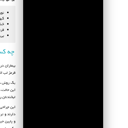
تور
کبو
خش
قرم
بی 
چه کس
بیماران در
قرمز لب ان
یک روش سا
این حالت، 
لبخندتان ر
این جراحی 
دارند و تر
و پایین حی