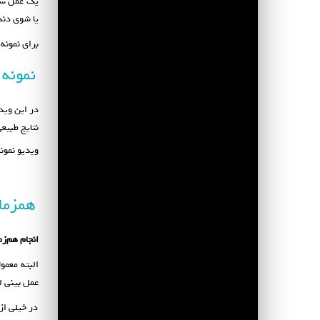
یک عمل سان
یا شوی دند
برای نمونه
نمونه 
در این وید
نتایج طبیعی
ویدیو نمون
همزمان
انجام هم‌ز
البته معمو
عمل بینی ل
در خیلی از