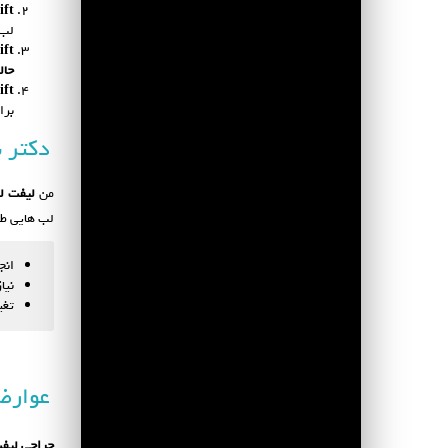
ift
لب 
ift
حال
ift
برا
دکتر س
من
لیفت ل
لب هایی طب
انجام
نیا
تغی
عوارض
جراحی لیف