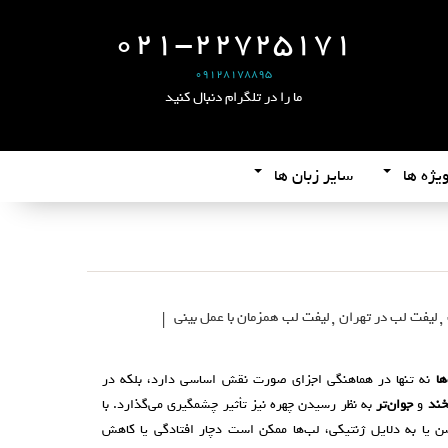
021-22725171
09128178895
ما را در تلگرام دنبال کنید
یژه ها
سایر زبان ها
,
لیفت لب در تهران
,
لیفت لب همزمان با عمل بینی
|
ها
نه تنها در هماهنگی اجزای صورت نقش اساسی دارد، بلکه در
خند
و
جوان‌تر
به نظر رسیدن چهره نیز تأثیر چشمگیری می‌گذارد. با
 یا به دلایل ژنتیکی، لب‌ها ممکن است دچار افتادگی یا کاهش