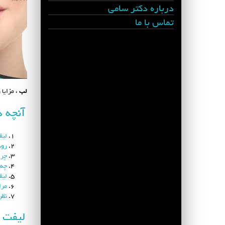
درباره دکتر سامی
تماس با ما
لب
، مزایا
آنچه د
لیف
روش
چرا
چه 
لیف
مرا
نظر
لیفت 