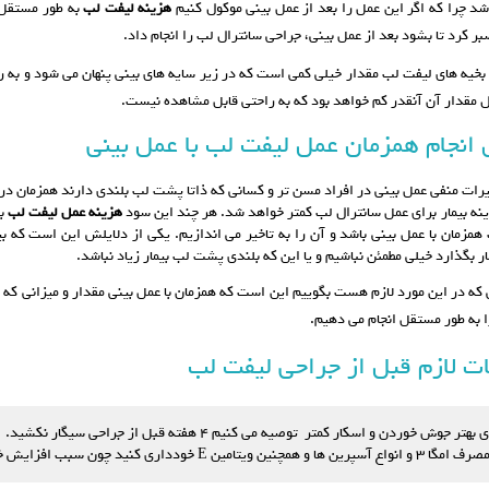
شد چرا که اگر این عمل را بعد از عمل بینی موکول کنیم
هزینه لیفت لب
به طور مستقل س
بر کرد تا بشود بعد از عمل بینی، جراحی سانترال لب را انجام داد.
 بخیه های لیفت لب مقدار خیلی کمی است که در زیر سایه های بینی پنهان می شود و به را
 مقدار آن آنقدر کم خواهد بود که به راحتی قابل مشاهده نیست.
 انجام همزمان عمل لیفت لب با عمل بینی
یرات منفی عمل بینی در افراد مسن تر و کسانی که ذاتا پشت لب بلندی دارند همزمان در
نه بیمار برای عمل سانترال لب کمتر خواهد شد. هر چند این سود
هزینه عمل لیفت لب
بر
همزمان با عمل بینی باشد و آن را به تاخیر می اندازیم. یکی از دلایلش این است که بی
ار بگذارد خیلی مطمئن نباشیم و یا این که بلندی پشت لب بیمار زیاد نباشد.
که در این مورد لازم هست بگوییم این است که همزمان با عمل بینی مقدار و میزانی ک
 به طور مستقل انجام می دهیم.
ت لازم قبل از جراحی لیفت لب
 بهتر جوش خوردن و اسکار کمتر توصیه می کنیم ۴ هفته قبل از جراحی سیگار نکشید.
اع آسپرین ها و همچنین ویتامین E خودداری کنید چون سبب افزایش خونریزی در حین عمل می شود.