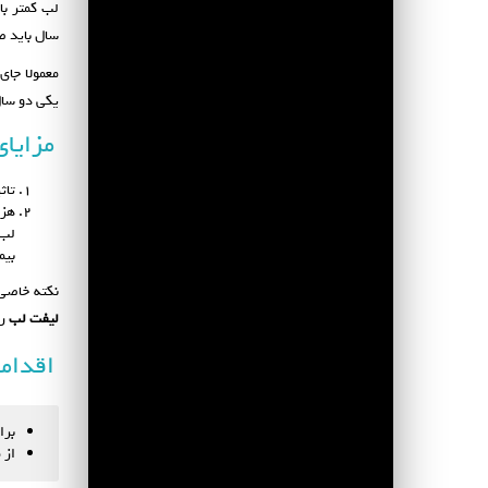
لب کمتر با
سال باید ص
معمولا جای
یکی دو سال
مزایای
تاث
هزی
لب 
بیم
نکته خاصی 
لیفت لب
را
اقداما
برای
از مصرف امگا ۳ و انو