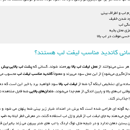
م لب و اطراف بینی
د شدن خفیف
کی لب
زی محل بخیه
حسی موقت در لب بالا
انی کاندید مناسب لیفت لب هستند؟
 هر سنی می‌توانند از
عمل لیفت لب بالا
بهره‌مند شوند. کسانی که
پشت لب بالایی بیش از ۱.۵ سانتی‌متر د
دازه‌گیری می‌شود) از این عمل سود می‌برند و معمولاً
کاندید مناسب لیفت لب
محسوب می‌
ده برای تشخیص اینکه آیا شما از
لیفت لب بالا
سود خواهید برد یا خیر این است که دهان
وقتی لب‌های بالا و پایین اندکی از هم جدا می‌شوند،
دندان‌های بالایی
شما قابل مشاهده نیس
ا جذاب‌تر کند.
به گونه ای طراحی شده است که برش در امتداد شیار زیر بینی شما پنهان می شود و ب
جیح می‌دهند به جای لیفت لب از فیلر و ژل لب استفاده کنند، در معرض خطر ابتلا به «
لب ا
ن بستن دهان ندارد و در نتیجه مثل نوک اردک یا لب های شتر بیرون می‌ زند بنابراین فیل