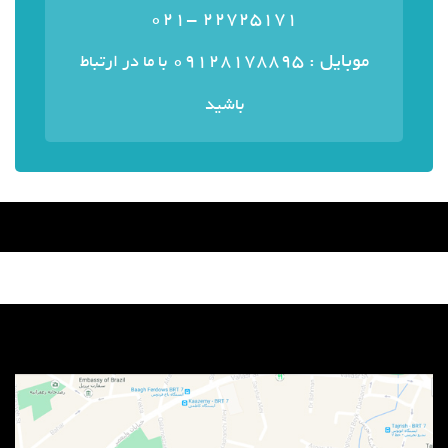
22725171 -021
موبایل : ۰۹۱۲۸۱۷۸۸۹۵
با ما در ارتباط
باشید
منوی سایت