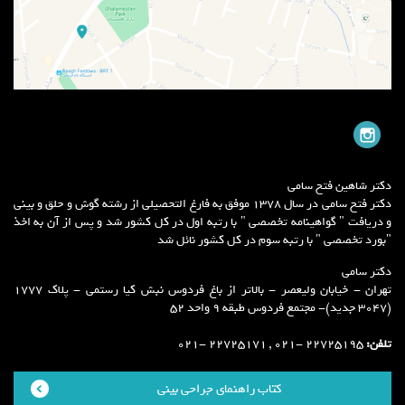
دکتر شاهین فتح سامی
دکتر فتح سامی در سال 1378 موفق به فارغ التحصیلی از رشته گوش و حلق و بینی
و دریافت " گواهینامه تخصصی " با رتبه اول در کل کشور شد و پس از آن به اخذ
"بورد تخصصی " با رتبه سوم در کل کشور نائل شد
دکتر سامی
تهران - خیابان ولیعصر - بالاتر از باغ فردوس نبش کیا رستمی - پلاک 1777
(3047 جدید)- مجتمع فردوس طبقه 9 واحد 52
تلفن:
22725195 -021 , 22725171 -021
کتاب راهنمای جراحی بینی