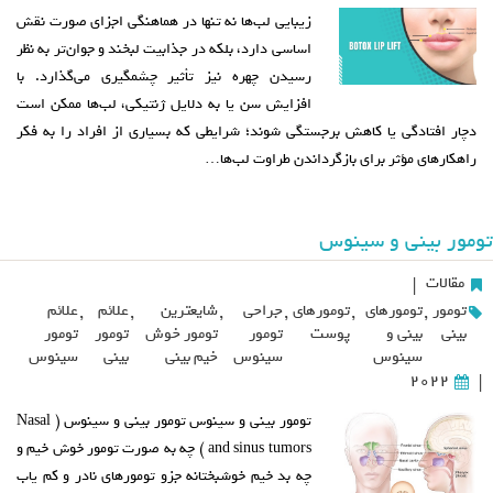
زیبایی لب‌ها نه تنها در هماهنگی اجزای صورت نقش
اساسی دارد، بلکه در جذابیت لبخند و جوان‌تر به نظر
رسیدن چهره نیز تأثیر چشمگیری می‌گذارد. با
افزایش سن یا به دلایل ژنتیکی، لب‌ها ممکن است
دچار افتادگی یا کاهش برجستگی شوند؛ شرایطی که بسیاری از افراد را به فکر
راهکارهای مؤثر برای بازگرداندن طراوت لب‌ها…
تومور بینی و سینوس
مقالات
|
تومور
,
تومورهای
,
تومورهای
,
جراحی
,
شایعترین
,
علائم
,
علائم
بینی
بینی و
پوست
تومور
تومور خوش
تومور
تومور
سینوس
سینوس
خیم بینی
بینی
سینوس
2022
|
تومور بینی و سینوس تومور بینی و سینوس ( Nasal
and sinus tumors ) چه به صورت تومور خوش خیم و
چه بد خیم خوشبختانه جزو تومورهای نادر و کم یاب