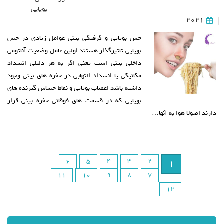
بویایی
2021
|
حس بویایی و گرفتگی بینی عوامل زیادی در حس
بویایی تاثیرگذار هستند اولین عامل وضعیت آناتومی
داخلی بینی است یعنی اگر به هر دلیلی انسداد
مکانیکی یا انسداد التهابی در حفره های بینی وجود
داشته باشد اعصاب بویایی و نقاط حساس گیرنده های
بویایی که در قسمت های فوقانی حفره بینی قرار
دارند اصولا هوا به آنها…
6
5
4
3
2
1
11
10
9
8
7
12