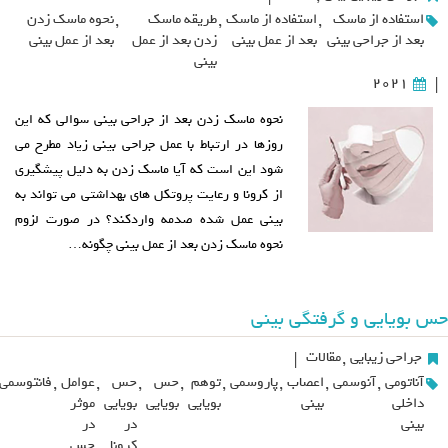
استفاده از ماسک
,
استفاده از ماسک
,
طریقه ماسک
,
نحوه ماسک زدن
بعد از جراحی بینی
بعد از عمل بینی
زدن بعد از عمل
بعد از عمل بینی
بینی
2021
|
نحوه ماسک زدن بعد از جراحی بینی سوالی که این
روزها در ارتباط با عمل جراحی بینی زیاد مطرح می
شود این است که آیا ماسک زدن به دلیل پیشگیری
از کرونا و رعایت پروتکل های بهداشتی می تواند به
بینی عمل شده صدمه واردکند؟ در صورت لزوم
نحوه ماسک زدن بعد از عمل بینی چگونه…
حس بویایی و گرفتگی بینی
جراحی زیبایی
,
مقالات
|
آناتومی
,
آنوسمی
,
اعصاب
,
پاروسمی
,
توهم
,
حس
,
حس
,
عوامل
,
فانتوسمی
داخلی
بینی
بویایی
بویایی
بویایی
موثر
بینی
در
در
کرونا
حس