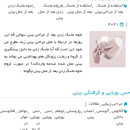
استفاده از ماسک
,
استفاده از ماسک
,
طریقه ماسک
,
نحوه ماسک زدن
بعد از جراحی بینی
بعد از عمل بینی
زدن بعد از عمل
بعد از عمل بینی
بینی
2021
|
نحوه ماسک زدن بعد از جراحی بینی سوالی که این
روزها در ارتباط با عمل جراحی بینی زیاد مطرح می
شود این است که آیا ماسک زدن به دلیل پیشگیری
از کرونا و رعایت پروتکل های بهداشتی می تواند به
بینی عمل شده صدمه واردکند؟ در صورت لزوم
نحوه ماسک زدن بعد از عمل بینی چگونه…
حس بویایی و گرفتگی بینی
جراحی زیبایی
,
مقالات
|
آناتومی
,
آنوسمی
,
اعصاب
,
پاروسمی
,
توهم
,
حس
,
حس
,
عوامل
,
فانتوسمی
داخلی
بینی
بویایی
بویایی
بویایی
موثر
بینی
در
در
کرونا
حس