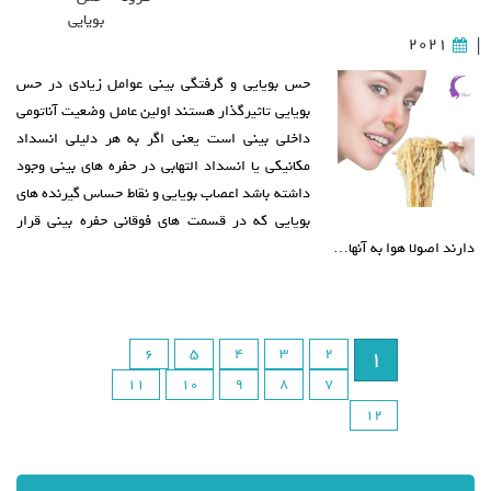
بویایی
2021
|
حس بویایی و گرفتگی بینی عوامل زیادی در حس
بویایی تاثیرگذار هستند اولین عامل وضعیت آناتومی
داخلی بینی است یعنی اگر به هر دلیلی انسداد
مکانیکی یا انسداد التهابی در حفره های بینی وجود
داشته باشد اعصاب بویایی و نقاط حساس گیرنده های
بویایی که در قسمت های فوقانی حفره بینی قرار
دارند اصولا هوا به آنها…
6
5
4
3
2
1
11
10
9
8
7
12