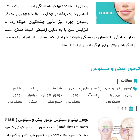
زیبایی لب‌ها نه تنها در هماهنگی اجزای صورت نقش
اساسی دارد، بلکه در جذابیت لبخند و جوان‌تر به نظر
رسیدن چهره نیز تأثیر چشمگیری می‌گذارد. با
افزایش سن یا به دلایل ژنتیکی، لب‌ها ممکن است
دچار افتادگی یا کاهش برجستگی شوند؛ شرایطی که بسیاری از افراد را به فکر
راهکارهای مؤثر برای بازگرداندن طراوت لب‌ها…
تومور بینی و سینوس
مقالات
|
تومور
,
تومورهای
,
تومورهای
,
جراحی
,
شایعترین
,
علائم
,
علائم
بینی
بینی و
پوست
تومور
تومور خوش
تومور
تومور
سینوس
سینوس
خیم بینی
بینی
سینوس
2022
|
تومور بینی و سینوس تومور بینی و سینوس ( Nasal
and sinus tumors ) چه به صورت تومور خوش خیم و
چه بد خیم خوشبختانه جزو تومورهای نادر و کم یاب