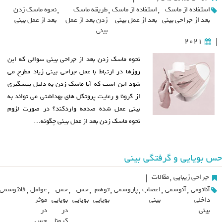
استفاده از ماسک
,
استفاده از ماسک
,
طریقه ماسک
,
نحوه ماسک زدن
بعد از جراحی بینی
بعد از عمل بینی
زدن بعد از عمل
بعد از عمل بینی
بینی
2021
|
نحوه ماسک زدن بعد از جراحی بینی سوالی که این
روزها در ارتباط با عمل جراحی بینی زیاد مطرح می
شود این است که آیا ماسک زدن به دلیل پیشگیری
از کرونا و رعایت پروتکل های بهداشتی می تواند به
بینی عمل شده صدمه واردکند؟ در صورت لزوم
نحوه ماسک زدن بعد از عمل بینی چگونه…
حس بویایی و گرفتگی بینی
جراحی زیبایی
,
مقالات
|
آناتومی
,
آنوسمی
,
اعصاب
,
پاروسمی
,
توهم
,
حس
,
حس
,
عوامل
,
فانتوسمی
داخلی
بینی
بویایی
بویایی
بویایی
موثر
بینی
در
در
کرونا
حس