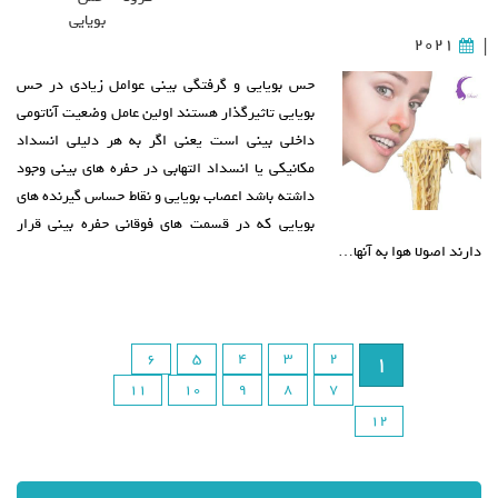
بویایی
2021
|
حس بویایی و گرفتگی بینی عوامل زیادی در حس
بویایی تاثیرگذار هستند اولین عامل وضعیت آناتومی
داخلی بینی است یعنی اگر به هر دلیلی انسداد
مکانیکی یا انسداد التهابی در حفره های بینی وجود
داشته باشد اعصاب بویایی و نقاط حساس گیرنده های
بویایی که در قسمت های فوقانی حفره بینی قرار
دارند اصولا هوا به آنها…
6
5
4
3
2
1
11
10
9
8
7
12