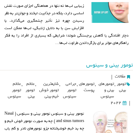
زیبایی لب‌ها نه تنها در هماهنگی اجزای صورت نقش
اساسی دارد، بلکه در جذابیت لبخند و جوان‌تر به نظر
رسیدن چهره نیز تأثیر چشمگیری می‌گذارد. با
افزایش سن یا به دلایل ژنتیکی، لب‌ها ممکن است
دچار افتادگی یا کاهش برجستگی شوند؛ شرایطی که بسیاری از افراد را به فکر
راهکارهای مؤثر برای بازگرداندن طراوت لب‌ها…
تومور بینی و سینوس
مقالات
|
تومور
,
تومورهای
,
تومورهای
,
جراحی
,
شایعترین
,
علائم
,
علائم
بینی
بینی و
پوست
تومور
تومور خوش
تومور
تومور
سینوس
سینوس
خیم بینی
بینی
سینوس
2022
|
تومور بینی و سینوس تومور بینی و سینوس ( Nasal
and sinus tumors ) چه به صورت تومور خوش خیم و
چه بد خیم خوشبختانه جزو تومورهای نادر و کم یاب