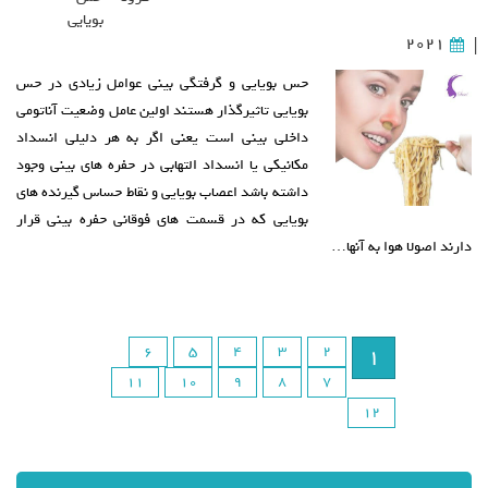
بویایی
2021
|
حس بویایی و گرفتگی بینی عوامل زیادی در حس
بویایی تاثیرگذار هستند اولین عامل وضعیت آناتومی
داخلی بینی است یعنی اگر به هر دلیلی انسداد
مکانیکی یا انسداد التهابی در حفره های بینی وجود
داشته باشد اعصاب بویایی و نقاط حساس گیرنده های
بویایی که در قسمت های فوقانی حفره بینی قرار
دارند اصولا هوا به آنها…
6
5
4
3
2
1
11
10
9
8
7
12