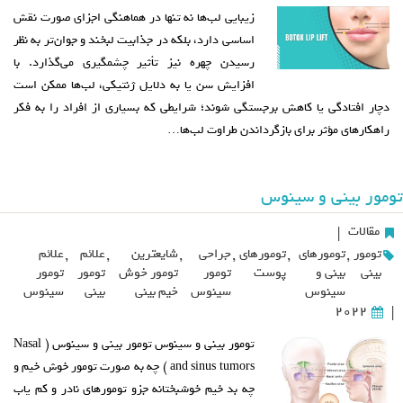
زیبایی لب‌ها نه تنها در هماهنگی اجزای صورت نقش
اساسی دارد، بلکه در جذابیت لبخند و جوان‌تر به نظر
رسیدن چهره نیز تأثیر چشمگیری می‌گذارد. با
افزایش سن یا به دلایل ژنتیکی، لب‌ها ممکن است
دچار افتادگی یا کاهش برجستگی شوند؛ شرایطی که بسیاری از افراد را به فکر
راهکارهای مؤثر برای بازگرداندن طراوت لب‌ها…
تومور بینی و سینوس
مقالات
|
تومور
,
تومورهای
,
تومورهای
,
جراحی
,
شایعترین
,
علائم
,
علائم
بینی
بینی و
پوست
تومور
تومور خوش
تومور
تومور
سینوس
سینوس
خیم بینی
بینی
سینوس
2022
|
تومور بینی و سینوس تومور بینی و سینوس ( Nasal
and sinus tumors ) چه به صورت تومور خوش خیم و
چه بد خیم خوشبختانه جزو تومورهای نادر و کم یاب