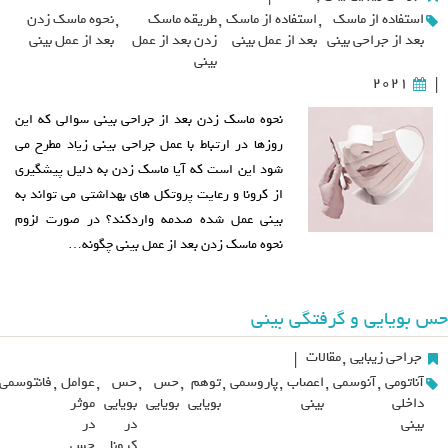
استفاده از ماسک
,
استفاده از ماسک
,
طریقه ماسک
,
نحوه ماسک زدن
بعد از جراحی بینی
بعد از عمل بینی
زدن بعد از عمل
بعد از عمل بینی
بینی
2021
|
نحوه ماسک زدن بعد از جراحی بینی سوالی که این
روزها در ارتباط با عمل جراحی بینی زیاد مطرح می
شود این است که آیا ماسک زدن به دلیل پیشگیری
از کرونا و رعایت پروتکل های بهداشتی می تواند به
بینی عمل شده صدمه واردکند؟ در صورت لزوم
نحوه ماسک زدن بعد از عمل بینی چگونه…
حس بویایی و گرفتگی بینی
جراحی زیبایی
,
مقالات
|
آناتومی
,
آنوسمی
,
اعصاب
,
پاروسمی
,
توهم
,
حس
,
حس
,
عوامل
,
فانتوسمی
داخلی
بینی
بویایی
بویایی
بویایی
موثر
بینی
در
در
کرونا
حس