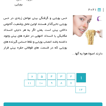
بویایی
2021
|
حس بویایی و گرفتگی بینی عوامل زیادی در حس
بویایی تاثیرگذار هستند اولین عامل وضعیت آناتومی
داخلی بینی است یعنی اگر به هر دلیلی انسداد
مکانیکی یا انسداد التهابی در حفره های بینی وجود
داشته باشد اعصاب بویایی و نقاط حساس گیرنده های
بویایی که در قسمت های فوقانی حفره بینی قرار
دارند اصولا هوا به آنها…
6
5
4
3
2
1
11
10
9
8
7
12