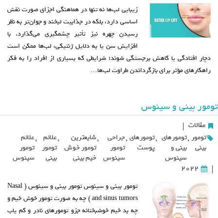
زیبایی لب‌ها نه تنها در هماهنگی اجزای صورت نقش
اساسی دارد، بلکه در جذابیت لبخند و جوان‌تر به نظر
رسیدن چهره نیز تأثیر چشمگیری می‌گذارد. با
افزایش سن یا به دلایل ژنتیکی، لب‌ها ممکن است
دچار افتادگی یا کاهش برجستگی شوند؛ شرایطی که بسیاری از افراد را به فکر
راهکارهای مؤثر برای بازگرداندن طراوت لب‌ها…
تومور بینی و سینوس
مقالات
|
تومور
,
تومورهای
,
تومورهای
,
جراحی
,
شایعترین
,
علائم
,
علائم
بینی
بینی و
پوست
تومور
تومور خوش
تومور
تومور
سینوس
سینوس
خیم بینی
بینی
سینوس
2022
|
تومور بینی و سینوس تومور بینی و سینوس ( Nasal
and sinus tumors ) چه به صورت تومور خوش خیم و
چه بد خیم خوشبختانه جزو تومورهای نادر و کم یاب