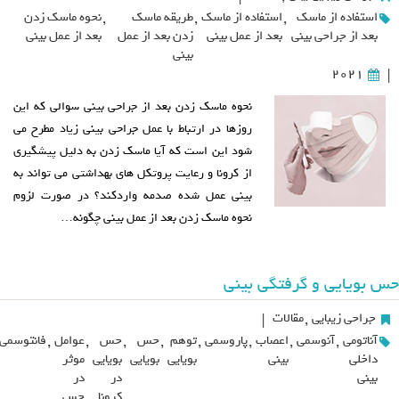
استفاده از ماسک
,
استفاده از ماسک
,
طریقه ماسک
,
نحوه ماسک زدن
بعد از جراحی بینی
بعد از عمل بینی
زدن بعد از عمل
بعد از عمل بینی
بینی
2021
|
نحوه ماسک زدن بعد از جراحی بینی سوالی که این
روزها در ارتباط با عمل جراحی بینی زیاد مطرح می
شود این است که آیا ماسک زدن به دلیل پیشگیری
از کرونا و رعایت پروتکل های بهداشتی می تواند به
بینی عمل شده صدمه واردکند؟ در صورت لزوم
نحوه ماسک زدن بعد از عمل بینی چگونه…
حس بویایی و گرفتگی بینی
جراحی زیبایی
,
مقالات
|
آناتومی
,
آنوسمی
,
اعصاب
,
پاروسمی
,
توهم
,
حس
,
حس
,
عوامل
,
فانتوسمی
داخلی
بینی
بویایی
بویایی
بویایی
موثر
بینی
در
در
کرونا
حس