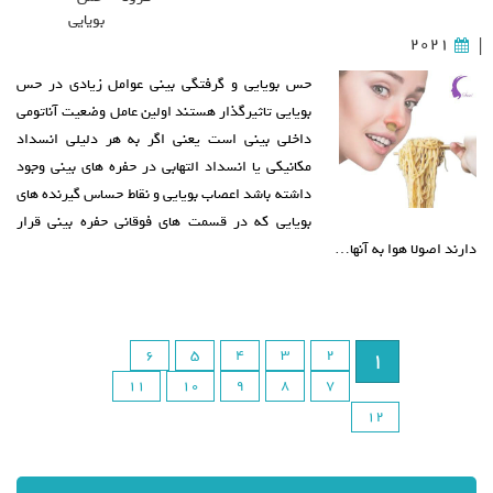
بویایی
2021
|
حس بویایی و گرفتگی بینی عوامل زیادی در حس
بویایی تاثیرگذار هستند اولین عامل وضعیت آناتومی
داخلی بینی است یعنی اگر به هر دلیلی انسداد
مکانیکی یا انسداد التهابی در حفره های بینی وجود
داشته باشد اعصاب بویایی و نقاط حساس گیرنده های
بویایی که در قسمت های فوقانی حفره بینی قرار
دارند اصولا هوا به آنها…
6
5
4
3
2
1
11
10
9
8
7
12