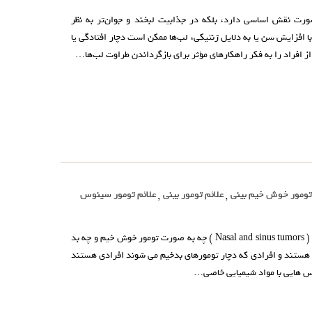
صورت نقش اساسی دارد، بلکه در جذابیت لبخند و جوان‌تر به نظر
ا افزایش سن یا به دلایل ژنتیکی، لب‌ها ممکن است دچار افتادگی یا
افراد را به فکر راهکارهای مؤثر برای بازگرداندن طراوت لب‌ها…
تومور خوش خیم بینی
,
علائم تومور بینی
,
علائم تومور سینوس
تومور بینی و سینوس تومور بینی و سینوس ( Nasal and sinus tumors ) چه به صورت تومور خوش خیم و چه بد
ب هستند و افرادی که دچار تومورهای بدخیم می شوند افرادی هستند
ماس هایی با مواد شیمیایی خاصی…