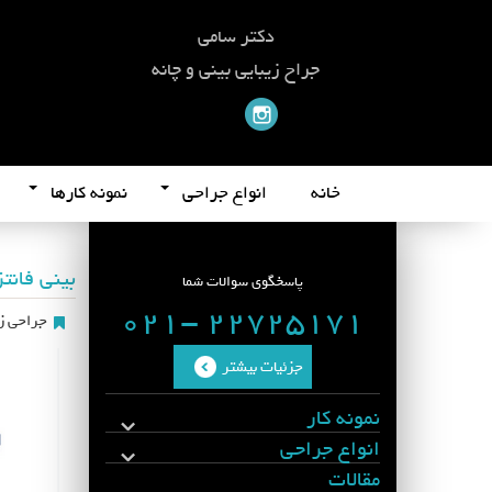
دکتر سامی
جراح زیبایی بینی و چانه
خانه
انواع جراحی
نمونه کارها
بینی فانت
پاسخگوی سوالات شما
22725171 -021
جراحی زی
جزئیات بیشتر
نمونه کار
انواع جراحی
مقالات