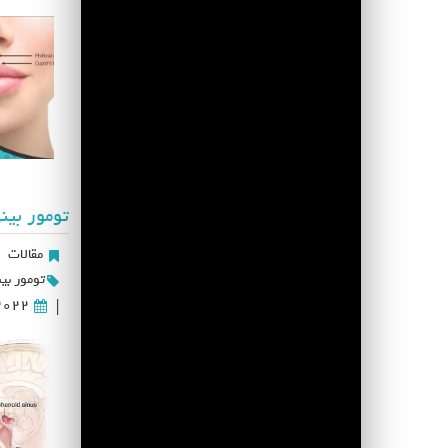
تومور بی
مقالات
|
تومور بی
2022
|