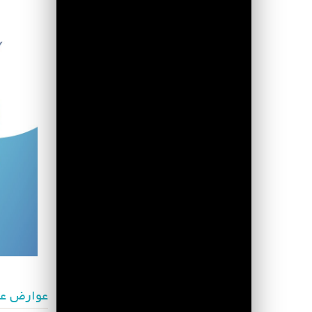
عوارض عم