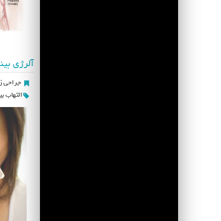
آلرژی بین
جراحی زی
التهاب بی