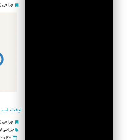
جراحی زی
لیفت لب ب
جراحی زی
جراحی ل
2023