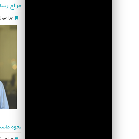
جراح زیبا
جراحی زی
نحوه ماسک
جراحی زی