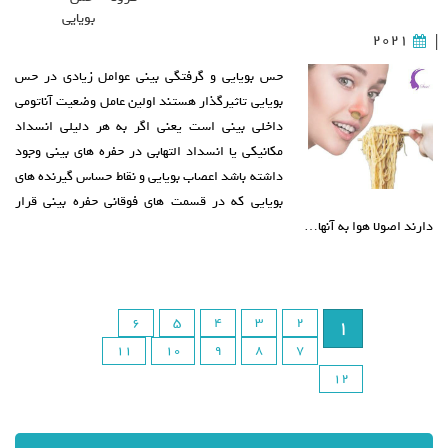
بویایی
2021
|
حس بویایی و گرفتگی بینی عوامل زیادی در حس
بویایی تاثیرگذار هستند اولین عامل وضعیت آناتومی
داخلی بینی است یعنی اگر به هر دلیلی انسداد
مکانیکی یا انسداد التهابی در حفره های بینی وجود
داشته باشد اعصاب بویایی و نقاط حساس گیرنده های
بویایی که در قسمت های فوقانی حفره بینی قرار
دارند اصولا هوا به آنها…
6
5
4
3
2
1
11
10
9
8
7
12