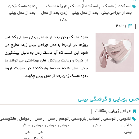
استفاده از ماسک
,
استفاده از ماسک
,
طریقه ماسک
,
نحوه ماسک زدن
بعد از جراحی بینی
بعد از عمل بینی
زدن بعد از عمل
بعد از عمل بینی
بینی
2021
|
نحوه ماسک زدن بعد از جراحی بینی سوالی که این
روزها در ارتباط با عمل جراحی بینی زیاد مطرح می
شود این است که آیا ماسک زدن به دلیل پیشگیری
از کرونا و رعایت پروتکل های بهداشتی می تواند به
بینی عمل شده صدمه واردکند؟ در صورت لزوم
نحوه ماسک زدن بعد از عمل بینی چگونه…
حس بویایی و گرفتگی بینی
جراحی زیبایی
,
مقالات
|
آناتومی
,
آنوسمی
,
اعصاب
,
پاروسمی
,
توهم
,
حس
,
حس
,
عوامل
,
فانتوسمی
داخلی
بینی
بویایی
بویایی
بویایی
موثر
بینی
در
در
کرونا
حس