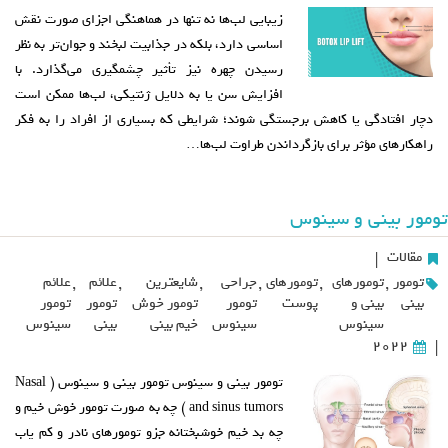
زیبایی لب‌ها نه تنها در هماهنگی اجزای صورت نقش
اساسی دارد، بلکه در جذابیت لبخند و جوان‌تر به نظر
رسیدن چهره نیز تأثیر چشمگیری می‌گذارد. با
افزایش سن یا به دلایل ژنتیکی، لب‌ها ممکن است
دچار افتادگی یا کاهش برجستگی شوند؛ شرایطی که بسیاری از افراد را به فکر
راهکارهای مؤثر برای بازگرداندن طراوت لب‌ها…
تومور بینی و سینوس
مقالات
|
تومور
,
تومورهای
,
تومورهای
,
جراحی
,
شایعترین
,
علائم
,
علائم
بینی
بینی و
پوست
تومور
تومور خوش
تومور
تومور
سینوس
سینوس
خیم بینی
بینی
سینوس
2022
|
تومور بینی و سینوس تومور بینی و سینوس ( Nasal
and sinus tumors ) چه به صورت تومور خوش خیم و
چه بد خیم خوشبختانه جزو تومورهای نادر و کم یاب