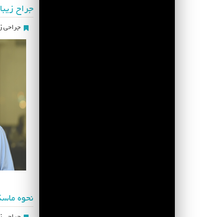
جراح زیبا
جراحی زی
نحوه ماسک
جراحی زی