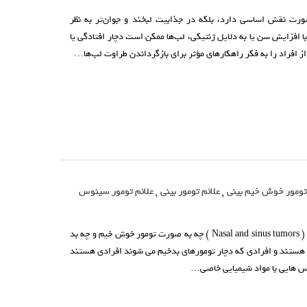
صورت نقش اساسی دارد، بلکه در جذابیت لبخند و جوان‌تر به نظر
ا افزایش سن یا به دلایل ژنتیکی، لب‌ها ممکن است دچار افتادگی یا
افراد را به فکر راهکارهای مؤثر برای بازگرداندن طراوت لب‌ها…
تومور خوش خیم بینی
,
علائم تومور بینی
,
علائم تومور سینوس
تومور بینی و سینوس تومور بینی و سینوس ( Nasal and sinus tumors ) چه به صورت تومور خوش خیم و چه بد
ب هستند و افرادی که دچار تومورهای بدخیم می شوند افرادی هستند
ماس هایی با مواد شیمیایی خاصی…