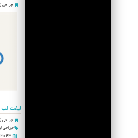
جراحی زی
لیفت لب ب
جراحی زی
جراحی ل
2023