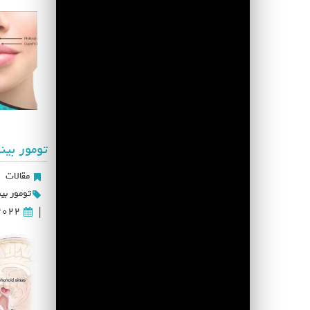
تومور بی
مقالات
|
تومور بی
2022
|