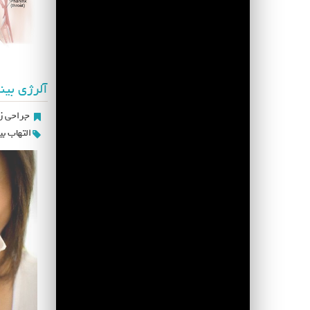
آلرژی بین
جراحی زی
التهاب بی