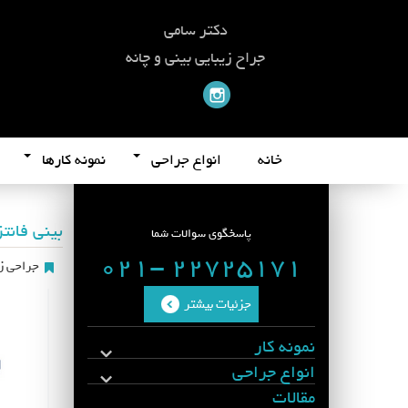
دکتر سامی
جراح زیبایی بینی و چانه
خانه
انواع جراحی
نمونه کارها
بینی فانت
پاسخگوی سوالات شما
22725171 -021
جراحی زی
جزئیات بیشتر
نمونه کار
انواع جراحی
مقالات