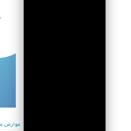
عوارض عم