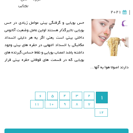
بویایی
2021
|
حس بویایی و گرفتگی بینی عوامل زیادی در حس
بویایی تاثیرگذار هستند اولین عامل وضعیت آناتومی
داخلی بینی است یعنی اگر به هر دلیلی انسداد
مکانیکی یا انسداد التهابی در حفره های بینی وجود
داشته باشد اعصاب بویایی و نقاط حساس گیرنده های
بویایی که در قسمت های فوقانی حفره بینی قرار
دارند اصولا هوا به آنها…
6
5
4
3
2
1
11
10
9
8
7
12