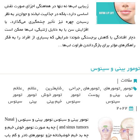
زیبایی لب‌ها نه تنها در هماهنگی اجزای صورت نقش
اساسی دارد، بلکه در جذابیت لبخند و جوان‌تر به نظر
رسیدن چهره نیز تأثیر چشمگیری می‌گذارد. با
افزایش سن یا به دلایل ژنتیکی، لب‌ها ممکن است
دچار افتادگی یا کاهش برجستگی شوند؛ شرایطی که بسیاری از افراد را به فکر
راهکارهای مؤثر برای بازگرداندن طراوت لب‌ها…
تومور بینی و سینوس
مقالات
|
تومور
,
تومورهای
,
تومورهای
,
جراحی
,
شایعترین
,
علائم
,
علائم
بینی
بینی و
پوست
تومور
تومور خوش
تومور
تومور
سینوس
سینوس
خیم بینی
بینی
سینوس
2022
|
تومور بینی و سینوس تومور بینی و سینوس ( Nasal
and sinus tumors ) چه به صورت تومور خوش خیم و
چه بد خیم خوشبختانه جزو تومورهای نادر و کم یاب