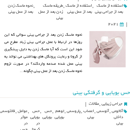
استفاده از ماسک
,
استفاده از ماسک
,
طریقه ماسک
,
نحوه ماسک زدن
بعد از جراحی بینی
بعد از عمل بینی
زدن بعد از عمل
بعد از عمل بینی
بینی
2021
|
نحوه ماسک زدن بعد از جراحی بینی سوالی که این
روزها در ارتباط با عمل جراحی بینی زیاد مطرح می
شود این است که آیا ماسک زدن به دلیل پیشگیری
از کرونا و رعایت پروتکل های بهداشتی می تواند به
بینی عمل شده صدمه واردکند؟ در صورت لزوم
نحوه ماسک زدن بعد از عمل بینی چگونه…
حس بویایی و گرفتگی بینی
جراحی زیبایی
,
مقالات
|
آناتومی
,
آنوسمی
,
اعصاب
,
پاروسمی
,
توهم
,
حس
,
حس
,
عوامل
,
فانتوسمی
داخلی
بینی
بویایی
بویایی
بویایی
موثر
بینی
در
در
کرونا
حس