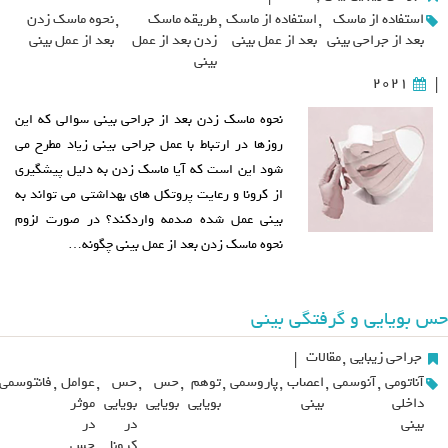
استفاده از ماسک
,
استفاده از ماسک
,
طریقه ماسک
,
نحوه ماسک زدن
بعد از جراحی بینی
بعد از عمل بینی
زدن بعد از عمل
بعد از عمل بینی
بینی
2021
|
نحوه ماسک زدن بعد از جراحی بینی سوالی که این
روزها در ارتباط با عمل جراحی بینی زیاد مطرح می
شود این است که آیا ماسک زدن به دلیل پیشگیری
از کرونا و رعایت پروتکل های بهداشتی می تواند به
بینی عمل شده صدمه واردکند؟ در صورت لزوم
نحوه ماسک زدن بعد از عمل بینی چگونه…
حس بویایی و گرفتگی بینی
جراحی زیبایی
,
مقالات
|
آناتومی
,
آنوسمی
,
اعصاب
,
پاروسمی
,
توهم
,
حس
,
حس
,
عوامل
,
فانتوسمی
داخلی
بینی
بویایی
بویایی
بویایی
موثر
بینی
در
در
کرونا
حس