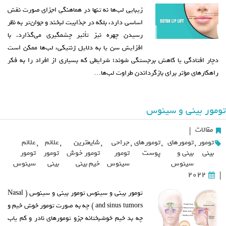
زیبایی لب‌ها نه تنها در هماهنگی اجزای صورت نقش
اساسی دارد، بلکه در جذابیت لبخند و جوان‌تر به نظر
رسیدن چهره نیز تأثیر چشمگیری می‌گذارد. با
افزایش سن یا به دلایل ژنتیکی، لب‌ها ممکن است
دچار افتادگی یا کاهش برجستگی شوند؛ شرایطی که بسیاری از افراد را به فکر
راهکارهای مؤثر برای بازگرداندن طراوت لب‌ها…
تومور بینی و سینوس
مقالات
|
تومور
,
تومورهای
,
تومورهای
,
جراحی
,
شایعترین
,
علائم
,
علائم
بینی
بینی و
پوست
تومور
تومور خوش
تومور
تومور
سینوس
سینوس
خیم بینی
بینی
سینوس
2022
|
تومور بینی و سینوس تومور بینی و سینوس ( Nasal
and sinus tumors ) چه به صورت تومور خوش خیم و
چه بد خیم خوشبختانه جزو تومورهای نادر و کم یاب