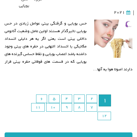
بویایی
2021
|
حس بویایی و گرفتگی بینی عوامل زیادی در حس
بویایی تاثیرگذار هستند اولین عامل وضعیت آناتومی
داخلی بینی است یعنی اگر به هر دلیلی انسداد
مکانیکی یا انسداد التهابی در حفره های بینی وجود
داشته باشد اعصاب بویایی و نقاط حساس گیرنده های
بویایی که در قسمت های فوقانی حفره بینی قرار
دارند اصولا هوا به آنها…
6
5
4
3
2
1
11
10
9
8
7
12