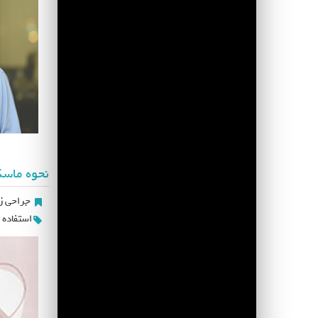
نحوه ماسک
جراحی زی
استفاده 