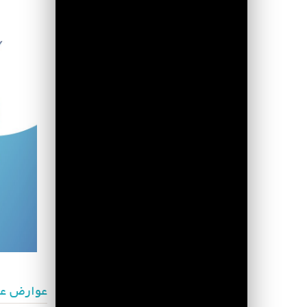
عوارض عم