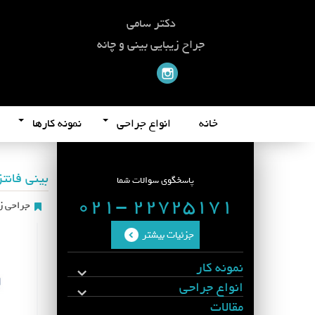
دکتر سامی
جراح زیبایی بینی و چانه
خانه
انواع جراحی
نمونه کارها
بینی فانت
پاسخگوی سوالات شما
22725171 -021
جراحی زی
جزئیات بیشتر
نمونه کار
انواع جراحی
مقالات