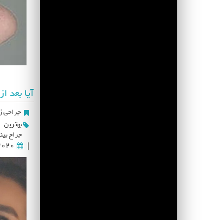
آیا بعد ا
جراحی زی
بهترین
جراح بین
2020
|