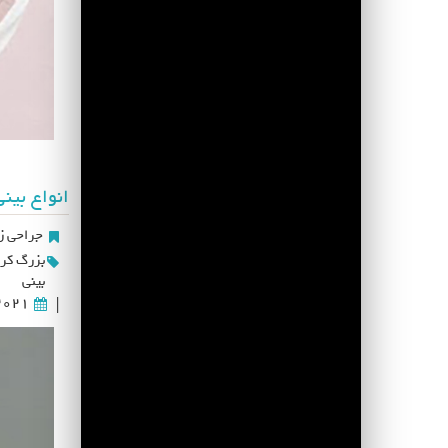
انواع بین
جراحی زی
بزرگ کر
بینی
2021
|