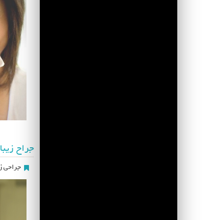
جراح زیبا
جراحی زی