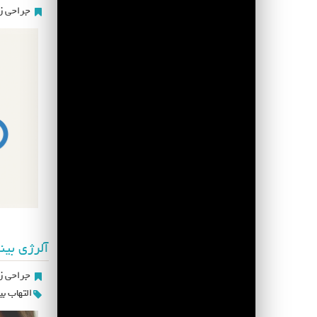
جراحی زی
آلرژی بین
جراحی زی
التهاب بی