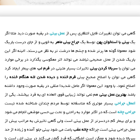
گاهی می توان تغییرات قابل انتظاری پس از
عمل بینی
در بقیه صورت دید مثلا اگر
یک
بینی با استخوان پهن
توسط یک
جراح بینی ماهر
به خوبی و از جای درست باریک
شود معمولا گونه ها پرتر شده و چشم ها درشت تر به نظر می رسند. البته اگر این
باریک شدن از محل صحیحی نباشد می تواند اثر معکوسی بگذارد در برخی موارد
می توان با
سربالا کردن بینی
تاثیرات بسیار مثبتی در
فرم لب
های بیمار ایجاد کرد
گاهی می توان با اصلاح صحیح بینی
فرم خنده
و
دیده شدن لثه هنگام خنده
را
اصلاح نمود. با وجود این معمولا اگر عامل شدیدا منفی در بقیه صورت وجود داشته
باشد
بهترین عمل بینی
هم نمی تواند زیبایی فوق العاده ای به فرد ببخشد. یکی از
اعمال جراحی
بسیار موثری که متاسفانه توسط مردم چندان شناخته شده نیست
جراحی چانه
است که در اکثر موارد به راحتی و تحت بی حسی موضعی انجام می شود
و برای بیمار کم دردسرتر از عمل بینی است ولی گاهی تاثیرش به مراتب بیش از
عمل جراحی بینی است چراکه
چانه عقب
باعث می شود بینی جلو آمده و زیاده از حد
سربالا دیده شود و ممکن است اشکالی که فرد گمان می کند در بینی اش است با