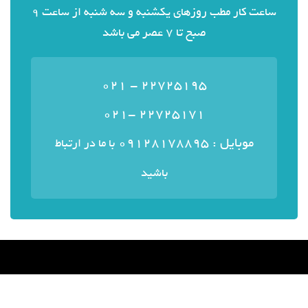
ساعت کار مطب روزهای یکشنبه و سه شنبه از ساعت 9
صبح تا 7 عصر می باشد
22725195 - 021
22725171 -021
موبایل : ۰۹۱۲۸۱۷۸۸۹۵
با ما در ارتباط
باشید
منوی سایت