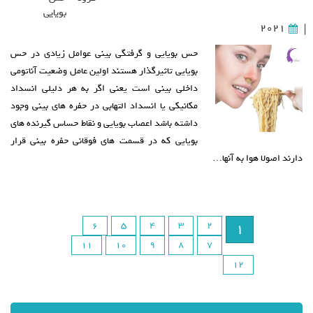
بویایی
2021
|
حس بویایی و گرفتگی بینی عوامل زیادی در حس
بویایی تاثیرگذار هستند اولین عامل وضعیت آناتومی
داخلی بینی است یعنی اگر به هر دلیلی انسداد
مکانیکی یا انسداد التهابی در حفره های بینی وجود
داشته باشد اعصاب بویایی و نقاط حساس گیرنده های
بویایی که در قسمت های فوقانی حفره بینی قرار
دارند اصولا هوا به آنها…
6
5
4
3
2
1
11
10
9
8
7
12