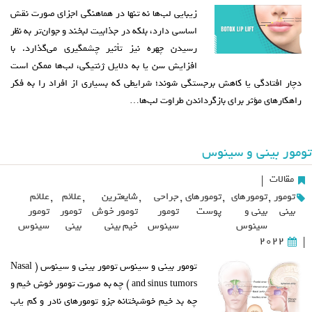
زیبایی لب‌ها نه تنها در هماهنگی اجزای صورت نقش
اساسی دارد، بلکه در جذابیت لبخند و جوان‌تر به نظر
رسیدن چهره نیز تأثیر چشمگیری می‌گذارد. با
افزایش سن یا به دلایل ژنتیکی، لب‌ها ممکن است
دچار افتادگی یا کاهش برجستگی شوند؛ شرایطی که بسیاری از افراد را به فکر
راهکارهای مؤثر برای بازگرداندن طراوت لب‌ها…
تومور بینی و سینوس
مقالات
|
تومور
,
تومورهای
,
تومورهای
,
جراحی
,
شایعترین
,
علائم
,
علائم
بینی
بینی و
پوست
تومور
تومور خوش
تومور
تومور
سینوس
سینوس
خیم بینی
بینی
سینوس
2022
|
تومور بینی و سینوس تومور بینی و سینوس ( Nasal
and sinus tumors ) چه به صورت تومور خوش خیم و
چه بد خیم خوشبختانه جزو تومورهای نادر و کم یاب