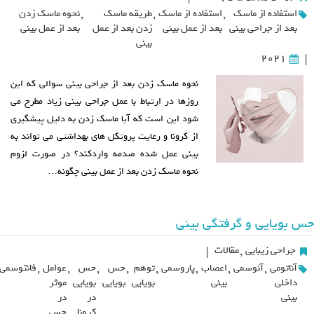
استفاده از ماسک
,
استفاده از ماسک
,
طریقه ماسک
,
نحوه ماسک زدن
بعد از جراحی بینی
بعد از عمل بینی
زدن بعد از عمل
بعد از عمل بینی
بینی
2021
|
نحوه ماسک زدن بعد از جراحی بینی سوالی که این
روزها در ارتباط با عمل جراحی بینی زیاد مطرح می
شود این است که آیا ماسک زدن به دلیل پیشگیری
از کرونا و رعایت پروتکل های بهداشتی می تواند به
بینی عمل شده صدمه واردکند؟ در صورت لزوم
نحوه ماسک زدن بعد از عمل بینی چگونه…
حس بویایی و گرفتگی بینی
جراحی زیبایی
,
مقالات
|
آناتومی
,
آنوسمی
,
اعصاب
,
پاروسمی
,
توهم
,
حس
,
حس
,
عوامل
,
فانتوسمی
داخلی
بینی
بویایی
بویایی
بویایی
موثر
بینی
در
در
کرونا
حس