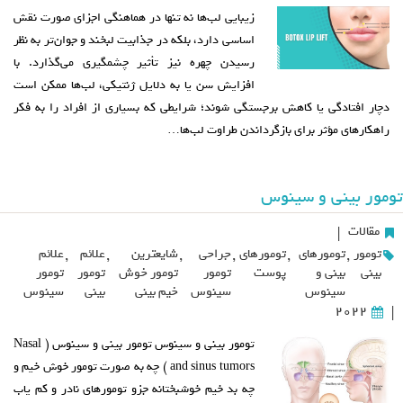
زیبایی لب‌ها نه تنها در هماهنگی اجزای صورت نقش
اساسی دارد، بلکه در جذابیت لبخند و جوان‌تر به نظر
رسیدن چهره نیز تأثیر چشمگیری می‌گذارد. با
افزایش سن یا به دلایل ژنتیکی، لب‌ها ممکن است
دچار افتادگی یا کاهش برجستگی شوند؛ شرایطی که بسیاری از افراد را به فکر
راهکارهای مؤثر برای بازگرداندن طراوت لب‌ها…
تومور بینی و سینوس
مقالات
|
تومور
,
تومورهای
,
تومورهای
,
جراحی
,
شایعترین
,
علائم
,
علائم
بینی
بینی و
پوست
تومور
تومور خوش
تومور
تومور
سینوس
سینوس
خیم بینی
بینی
سینوس
2022
|
تومور بینی و سینوس تومور بینی و سینوس ( Nasal
and sinus tumors ) چه به صورت تومور خوش خیم و
چه بد خیم خوشبختانه جزو تومورهای نادر و کم یاب