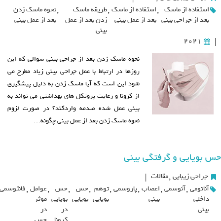
استفاده از ماسک
,
استفاده از ماسک
,
طریقه ماسک
,
نحوه ماسک زدن
بعد از جراحی بینی
بعد از عمل بینی
زدن بعد از عمل
بعد از عمل بینی
بینی
2021
|
نحوه ماسک زدن بعد از جراحی بینی سوالی که این
روزها در ارتباط با عمل جراحی بینی زیاد مطرح می
شود این است که آیا ماسک زدن به دلیل پیشگیری
از کرونا و رعایت پروتکل های بهداشتی می تواند به
بینی عمل شده صدمه واردکند؟ در صورت لزوم
نحوه ماسک زدن بعد از عمل بینی چگونه…
حس بویایی و گرفتگی بینی
جراحی زیبایی
,
مقالات
|
آناتومی
,
آنوسمی
,
اعصاب
,
پاروسمی
,
توهم
,
حس
,
حس
,
عوامل
,
فانتوسمی
داخلی
بینی
بویایی
بویایی
بویایی
موثر
بینی
در
در
کرونا
حس