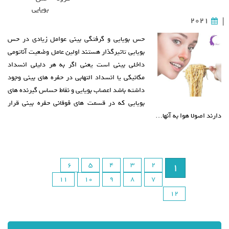
بویایی
2021
|
حس بویایی و گرفتگی بینی عوامل زیادی در حس
بویایی تاثیرگذار هستند اولین عامل وضعیت آناتومی
داخلی بینی است یعنی اگر به هر دلیلی انسداد
مکانیکی یا انسداد التهابی در حفره های بینی وجود
داشته باشد اعصاب بویایی و نقاط حساس گیرنده های
بویایی که در قسمت های فوقانی حفره بینی قرار
دارند اصولا هوا به آنها…
6
5
4
3
2
1
11
10
9
8
7
12