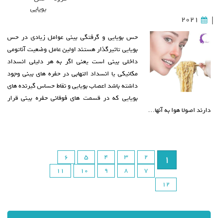
بویایی
2021
|
حس بویایی و گرفتگی بینی عوامل زیادی در حس
بویایی تاثیرگذار هستند اولین عامل وضعیت آناتومی
داخلی بینی است یعنی اگر به هر دلیلی انسداد
مکانیکی یا انسداد التهابی در حفره های بینی وجود
داشته باشد اعصاب بویایی و نقاط حساس گیرنده های
بویایی که در قسمت های فوقانی حفره بینی قرار
دارند اصولا هوا به آنها…
6
5
4
3
2
1
11
10
9
8
7
12