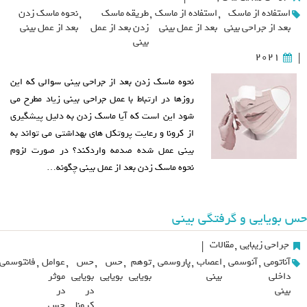
استفاده از ماسک
,
استفاده از ماسک
,
طریقه ماسک
,
نحوه ماسک زدن
بعد از جراحی بینی
بعد از عمل بینی
زدن بعد از عمل
بعد از عمل بینی
بینی
2021
|
نحوه ماسک زدن بعد از جراحی بینی سوالی که این
روزها در ارتباط با عمل جراحی بینی زیاد مطرح می
شود این است که آیا ماسک زدن به دلیل پیشگیری
از کرونا و رعایت پروتکل های بهداشتی می تواند به
بینی عمل شده صدمه واردکند؟ در صورت لزوم
نحوه ماسک زدن بعد از عمل بینی چگونه…
حس بویایی و گرفتگی بینی
جراحی زیبایی
,
مقالات
|
آناتومی
,
آنوسمی
,
اعصاب
,
پاروسمی
,
توهم
,
حس
,
حس
,
عوامل
,
فانتوسمی
داخلی
بینی
بویایی
بویایی
بویایی
موثر
بینی
در
در
کرونا
حس