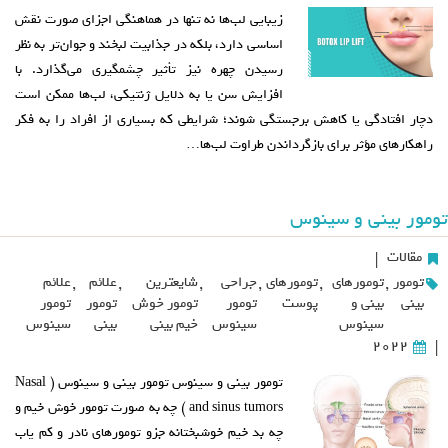
زیبایی لب‌ها نه تنها در هماهنگی اجزای صورت نقش
اساسی دارد، بلکه در جذابیت لبخند و جوان‌تر به نظر
رسیدن چهره نیز تأثیر چشمگیری می‌گذارد. با
افزایش سن یا به دلایل ژنتیکی، لب‌ها ممکن است
دچار افتادگی یا کاهش برجستگی شوند؛ شرایطی که بسیاری از افراد را به فکر
راهکارهای مؤثر برای بازگرداندن طراوت لب‌ها…
تومور بینی و سینوس
مقالات
|
تومور
,
تومورهای
,
تومورهای
,
جراحی
,
شایعترین
,
علائم
,
علائم
بینی
بینی و
پوست
تومور
تومور خوش
تومور
تومور
سینوس
سینوس
خیم بینی
بینی
سینوس
2022
|
تومور بینی و سینوس تومور بینی و سینوس ( Nasal
and sinus tumors ) چه به صورت تومور خوش خیم و
چه بد خیم خوشبختانه جزو تومورهای نادر و کم یاب