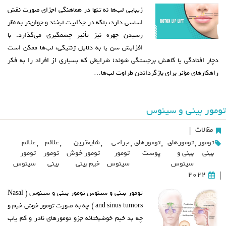
زیبایی لب‌ها نه تنها در هماهنگی اجزای صورت نقش
اساسی دارد، بلکه در جذابیت لبخند و جوان‌تر به نظر
رسیدن چهره نیز تأثیر چشمگیری می‌گذارد. با
افزایش سن یا به دلایل ژنتیکی، لب‌ها ممکن است
دچار افتادگی یا کاهش برجستگی شوند؛ شرایطی که بسیاری از افراد را به فکر
راهکارهای مؤثر برای بازگرداندن طراوت لب‌ها…
تومور بینی و سینوس
مقالات
|
تومور
,
تومورهای
,
تومورهای
,
جراحی
,
شایعترین
,
علائم
,
علائم
بینی
بینی و
پوست
تومور
تومور خوش
تومور
تومور
سینوس
سینوس
خیم بینی
بینی
سینوس
2022
|
تومور بینی و سینوس تومور بینی و سینوس ( Nasal
and sinus tumors ) چه به صورت تومور خوش خیم و
چه بد خیم خوشبختانه جزو تومورهای نادر و کم یاب