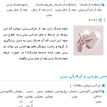
استفاده از ماسک
,
استفاده از ماسک
,
طریقه ماسک
,
نحوه ماسک زدن
بعد از جراحی بینی
بعد از عمل بینی
زدن بعد از عمل
بعد از عمل بینی
بینی
2021
|
نحوه ماسک زدن بعد از جراحی بینی سوالی که این
روزها در ارتباط با عمل جراحی بینی زیاد مطرح می
شود این است که آیا ماسک زدن به دلیل پیشگیری
از کرونا و رعایت پروتکل های بهداشتی می تواند به
بینی عمل شده صدمه واردکند؟ در صورت لزوم
نحوه ماسک زدن بعد از عمل بینی چگونه…
حس بویایی و گرفتگی بینی
جراحی زیبایی
,
مقالات
|
آناتومی
,
آنوسمی
,
اعصاب
,
پاروسمی
,
توهم
,
حس
,
حس
,
عوامل
,
فانتوسمی
داخلی
بینی
بویایی
بویایی
بویایی
موثر
بینی
در
در
کرونا
حس