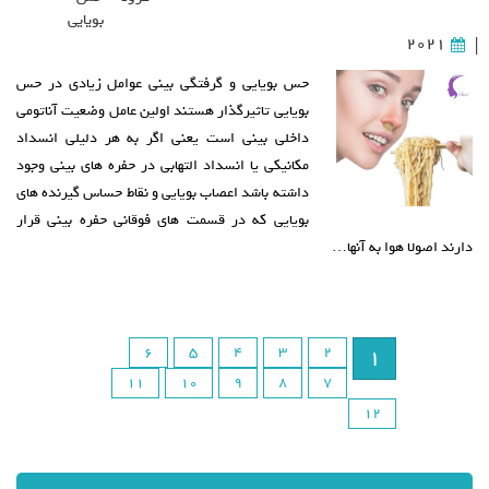
بویایی
2021
|
حس بویایی و گرفتگی بینی عوامل زیادی در حس
بویایی تاثیرگذار هستند اولین عامل وضعیت آناتومی
داخلی بینی است یعنی اگر به هر دلیلی انسداد
مکانیکی یا انسداد التهابی در حفره های بینی وجود
داشته باشد اعصاب بویایی و نقاط حساس گیرنده های
بویایی که در قسمت های فوقانی حفره بینی قرار
دارند اصولا هوا به آنها…
6
5
4
3
2
1
11
10
9
8
7
12