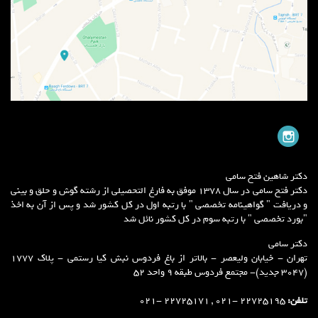
دکتر شاهین فتح سامی
دکتر فتح سامی در سال 1378 موفق به فارغ التحصیلی از رشته گوش و حلق و بینی
و دریافت " گواهینامه تخصصی " با رتبه اول در کل کشور شد و پس از آن به اخذ
"بورد تخصصی " با رتبه سوم در کل کشور نائل شد
دکتر سامی
تهران - خیابان ولیعصر - بالاتر از باغ فردوس نبش کیا رستمی - پلاک 1777
(3047 جدید)- مجتمع فردوس طبقه 9 واحد 52
تلفن:
22725195 -021 , 22725171 -021