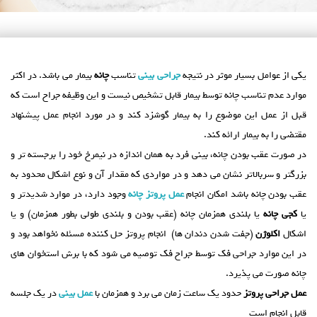
یکی از عوامل بسیار موثر در نتیجه
جراحی بینی
تناسب
چانه
بیمار می باشد. در اکثر
موارد عدم تناسب چانه توسط بیمار قابل تشخیص نیست و این وظیفه جراح است که
قبل از عمل این موضوع را به بیمار گوشزد کند و در مورد انجام عمل پیشنهاد
مقتضی را به بیمار ارائه کند.
در صورت عقب بودن چانه، بینی فرد به همان اندازه در نیمرخ خود را برجسته تر و
بزرگتر و سربالاتر نشان می دهد و در مواردی که مقدار آن و نوع اشکال محدود به
عقب بودن چانه باشد امکان انجام
عمل پروتز چانه
وجود دارد، در موارد شدیدتر و
یا
کجی چانه
یا بلندی همزمان چانه (عقب بودن و بلندی طولی بطور همزمان) و یا
اشکال
اکلوژن
(جفت شدن دندان ها) انجام پروتز حل کننده مسئله نخواهد بود و
در این موارد جراحی فک توسط جراح فک توصیه می شود که با برش استخوان های
چانه صورت می پذیرد.
عمل جراحی پروتز
حدود یک ساعت زمان می برد و همزمان با
عمل بینی
در یک جلسه
قابل انجام است