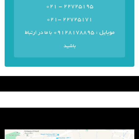
22725195 - 021
22725171 -021
موبایل : ۰۹۱۲۸۱۷۸۸۹۵
با ما در ارتباط
باشید
منوی سایت