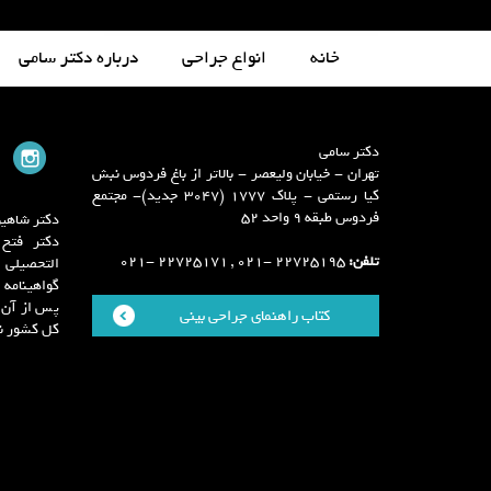
خانه
انواع جراحی
درباره دکتر سامی
دکتر سامی
تهران - خیابان ولیعصر - بالاتر از باغ فردوس نبش
کیا رستمی - پلاک 1777 (3047 جدید)- مجتمع
فردوس طبقه 9 واحد 52
دکتر شاهی
تلفن:
22725195 -021 , 22725171 -021
التحصیلی 
گواهینامه 
پس از آن 
کتاب راهنمای جراحی بینی
کل کشور ن