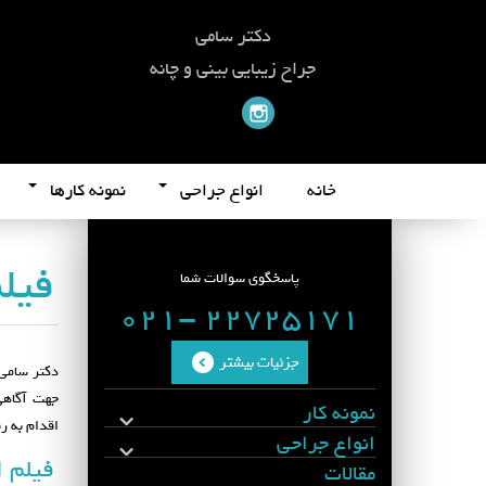
دکتر سامی
جراح زیبایی بینی و چانه
خانه
انواع جراحی
نمونه کارها
فیلم
پاسخگوی سوالات شما
22725171 -021
جزئیات بیشتر
دکتر سامی
جهت آگاهی 
نمونه کار
اقدام به ر
انواع جراحی
فیلم ا
مقالات