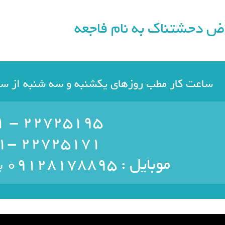
ض دحشتناک به نام فاجعه
ساعت کار مطب روزهای یکشنبه و سه شنبه از ساعت 9 صبح تا 7 عصر م
22725195 - 021
22725171 -021
موبایل : ۰۹۱۲۸۱۷۸۸۹۵
ب